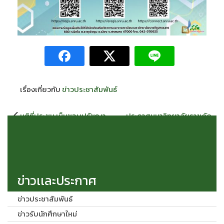
เรื่องเกี่ยวกับ
ข่าวประชาสัมพันธ์
แนะแนว
มติที่ประชุม เห็นชอบปรัชญา
ประกาศมหาวิทยาลัยราชภัฏ
เรื่อง
การศึกษา มหาวิทยาลัยราชภัฏ
สกลนครเกี่ยวกับการเทียบโอน
สกลนคร การจัดการศึกษาที่มุ่ง
รายวิชาศึกษาทั่วไป
ผลลพธ์การเรียนรู้ เน้นผู้เรียนใช้
ความรู้ควบคู่การปฏิบัติ เพื่อการ
พัฒนาท้องถิ่นอย่างสร้างสรรค์
ข่าวเเละประกาศ
ข่าวประชาสัมพันธ์
ข่าวรับนักศึกษาใหม่